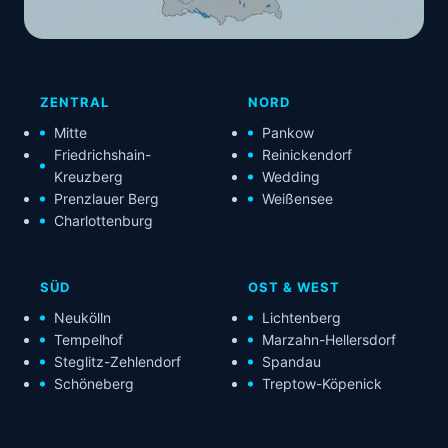
ZENTRAL
NORD
Mitte
Pankow
Friedrichshain-
Reinickendorf
Kreuzberg
Wedding
Prenzlauer Berg
Weißensee
Charlottenburg
SÜD
OST & WEST
Neukölln
Lichtenberg
Tempelhof
Marzahn-Hellersdorf
Steglitz-Zehlendorf
Spandau
Schöneberg
Treptow-Köpenick