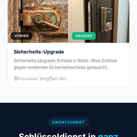
VORHER
NACHHER
Sicherheits-Upgrade
Sicherheits-Upgrade Schloss in Biblis: Altes Schloss
gegen modernes Sicherheitsschloss getauscht.
Prenzlauer Berg
40 Min.
EINSATZGEBIET
Schlüsseldienst in
ganz