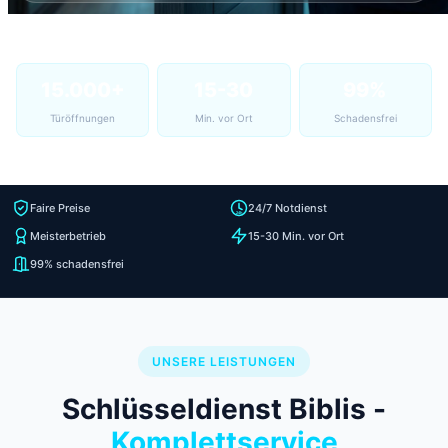
15.000+
15-30
99%
Türöffnungen
Min. vor Ort
Schadensfrei
Faire Preise
24/7 Notdienst
Meisterbetrieb
15-30 Min. vor Ort
99% schadensfrei
UNSERE LEISTUNGEN
Schlüsseldienst Biblis -
Komplettservice