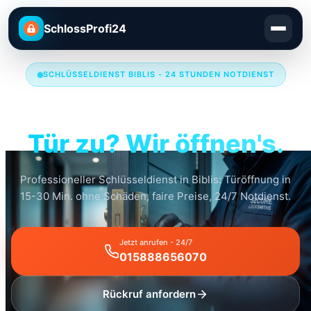
SchlossProfi24
SCHLÜSSELDIENST BIBLIS - 24 STUNDEN NOTDIENST
Schlüsseldienst Biblis
Tür zu? Wir öffnen's.
Professioneller Schlüsseldienst in Biblis: Türöffnung in
15-30 Min. ohne Schäden, faire Preise, 24/7 Notdienst.
Jetzt anrufen - 24/7
015888656070
Rückruf anfordern