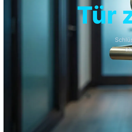
Tür 
Schlüs
oh