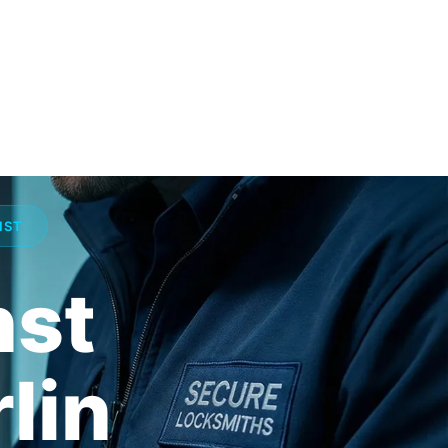
NST
nst
lin