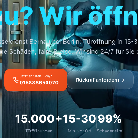
zu? Wir öffn
seldienst Bernau bei Berlin: Türöffnung in 15-
ne Schäden, faire Preise. Wir sind 24/7 für Sie 
Jetzt anrufen - 24/7
Rückruf anfordern
015888656070
15.000+
15-30
99%
Türöffnungen
Min. vor Ort
Schadensfrei