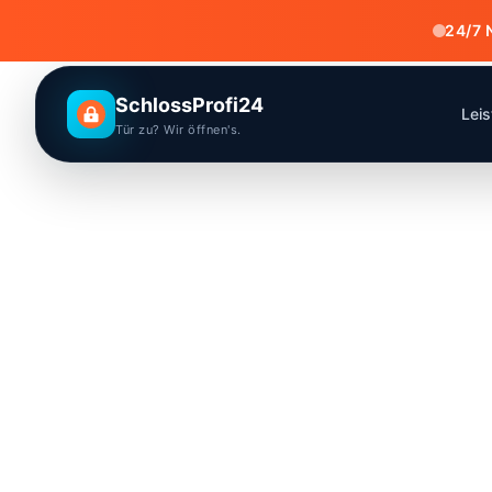
24/7 
SchlossProfi24
Lei
Tür zu? Wir öffnen's.