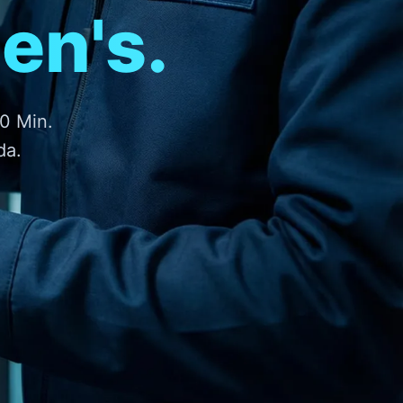
en's.
30 Min.
da.