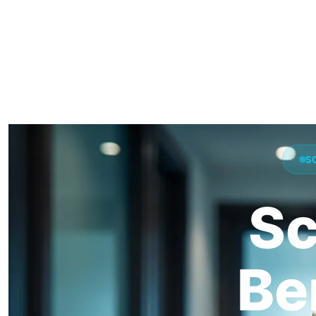
S
Sc
Be