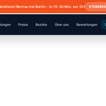
Notdienst Bernau bei Berlin - In 15-30 Min. vor Ort
01588865
stungen
Preise
Bezirke
Über uns
Bewertungen