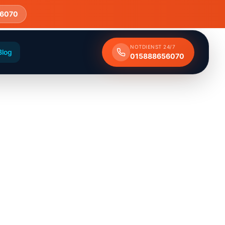
6070
NOTDIENST 24/7
Blog
015888656070