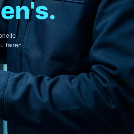
en's.
onelle
u fairen