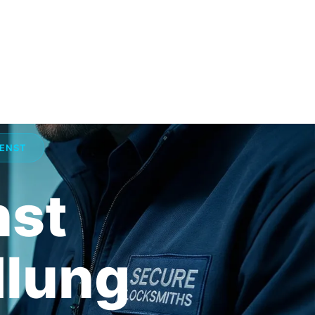
IENST
nst
dlung