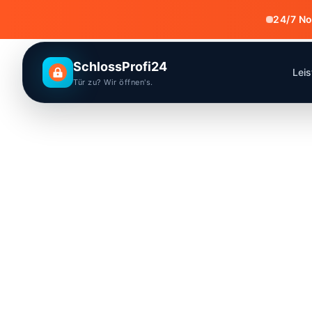
24/7 No
SchlossProfi24
Lei
Tür zu? Wir öffnen's.