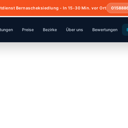
tdienst Bernascheksiedlung - In 15-30 Min. vor Ort
015888
stungen
Preise
Bezirke
Über uns
Bewertungen