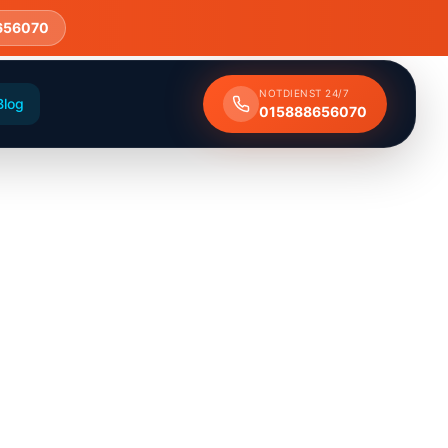
656070
NOTDIENST 24/7
Blog
015888656070