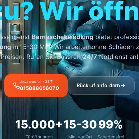
zu? Wir öffn
sseldienst
Bernascheksiedlung
bietet professi
nung
in 15-30 Min. Wir arbeiten ohne Schäden z
Preisen. Rufen Sie unseren
24/7
Notdienst an!
Jetzt anrufen - 24/7
Rückruf anfordern
015888656070
15.000+
15-30
99%
Türöffnungen
Min. vor Ort
Schadensfrei