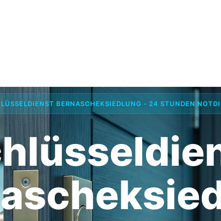
LÜSSELDIENST BERNASCHEKSIEDLUNG - 24 STUNDEN NOTD
hlüsseldie
ascheksie