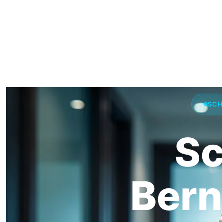
SCH
Sc
Bern