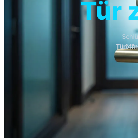
Tür 
Schlü
Türöff