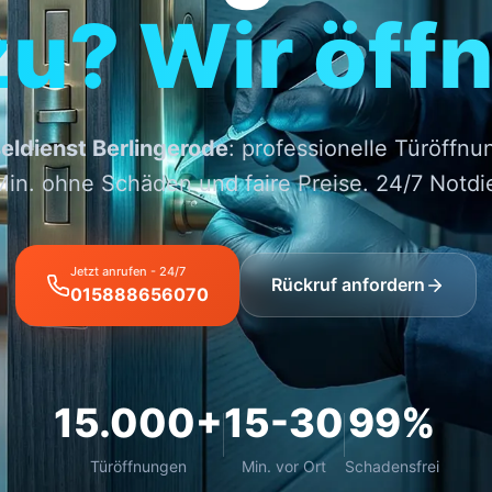
zu? Wir öffn
eldienst Berlingerode
: professionelle Türöffnu
in. ohne Schäden und faire Preise. 24/7 Notdi
Jetzt anrufen - 24/7
Rückruf anfordern
015888656070
15.000+
15-30
99%
Türöffnungen
Min. vor Ort
Schadensfrei