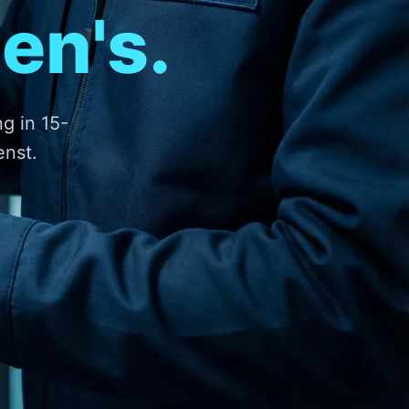
en's.
ng in 15-
enst.