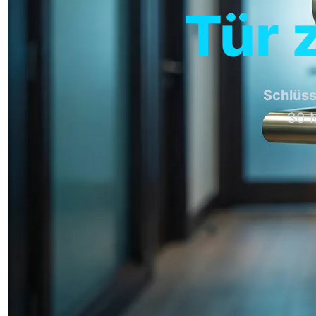
Tür 
Schlüss
30 M