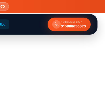
070
NOTDIENST 24/7
Blog
015888656070