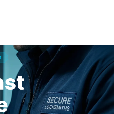
T
nst
e