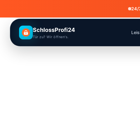
24/
SchlossProfi24
Lei
Tür zu? Wir öffnen's.