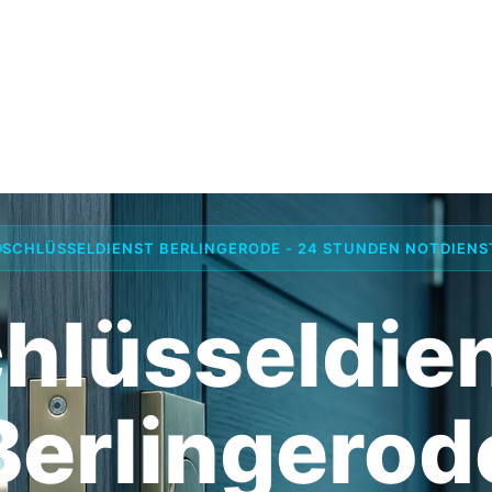
SCHLÜSSELDIENST BERLINGERODE - 24 STUNDEN NOTDIENS
hlüsseldie
Berlingerod