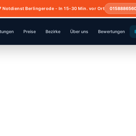
7 Notdienst Berlingerode - In 15-30 Min. vor Ort
015888656
stungen
Preise
Bezirke
Über uns
Bewertungen