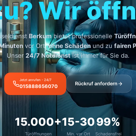
zu? Wir öffn
sseldienst
Berkum
bietet professionelle
Türöff
Minuten
vor Ort,
ohne Schäden
und zu
fairen 
Unser
24/7 Notdienst
ist immer für Sie da.
Jetzt anrufen - 24/7
Rückruf anfordern
015888656070
15.000+
15-30
99%
Türöffnungen
Min. vor Ort
Schadensfrei