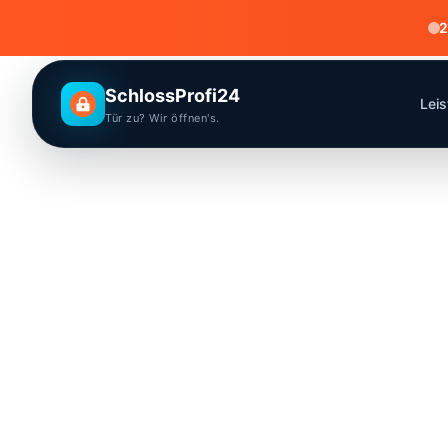
2
SchlossProfi24
Lei
Tür zu? Wir öffnen's.