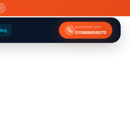
0
NOTDIENST 24/7
Blog
015888656070