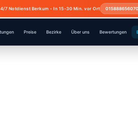
4/7 Notdienst Berkum - In 15-30 Min. vor Ort
01588865607
stungen
Preise
Bezirke
Über uns
Bewertungen