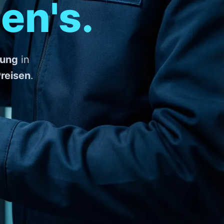
en's.
nung
in
Preisen
.