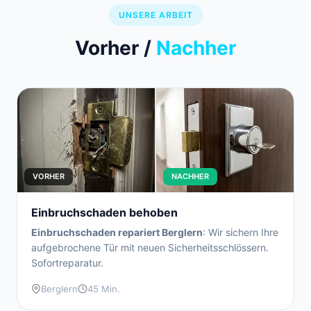
UNSERE ARBEIT
Vorher /
Nachher
VORHER
NACHHER
Einbruchschaden behoben
Einbruchschaden repariert Berglern
: Wir sichern Ihre
aufgebrochene Tür mit neuen Sicherheitsschlössern.
Sofortreparatur.
Berglern
45 Min.