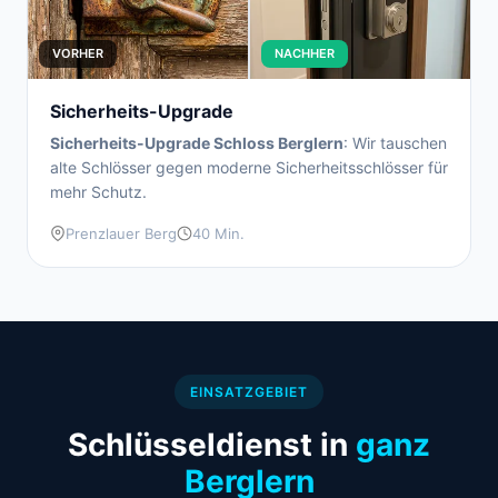
VORHER
NACHHER
Sicherheits-Upgrade
Sicherheits-Upgrade Schloss Berglern
: Wir tauschen
alte Schlösser gegen moderne Sicherheitsschlösser für
mehr Schutz.
Prenzlauer Berg
40 Min.
EINSATZGEBIET
Schlüsseldienst in
ganz
Berglern