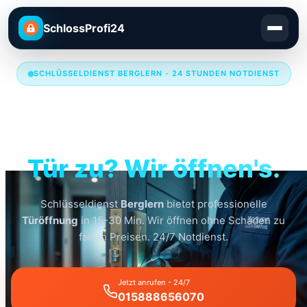
SchlossProfi24
SCHLÜSSELDIENST BERGLERN - 24 STUNDEN NOTDIENST
Schlüsseldienst
Berglern
Tür zu? Wir öffnen's.
Schlüsseldienst
Berglern
bietet professionelle
Türöffnung
in 15-30 Min. Wir öffnen ohne Schäden zu
fairen Preisen. 24/7 Notdienst.
Jetzt anrufen - 24/7
015888656070