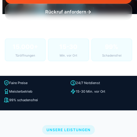
Rückruf anfordern
15.000+
15-30
99%
Türöffnungen
Min. vor Ort
Schadensfrei
Faire Preise
24/7 Notdienst
Meisterbetrieb
15-30 Min. vor Ort
99% schadensfrei
UNSERE LEISTUNGEN