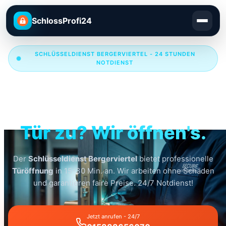
SchlossProfi24
SCHLÜSSELDIENST BERGERVIERTEL - 24 STUNDEN
NOTDIENST
Schlüsseldienst
Bergerviertel
Tür zu? Wir öffnen's.
Der
Schlüsseldienst Bergerviertel
bietet professionelle
Türöffnung
in 15-30 Min. an. Wir arbeiten ohne Schäden
und garantieren faire Preise. 24/7 Notdienst!
Jetzt anrufen - 24/7