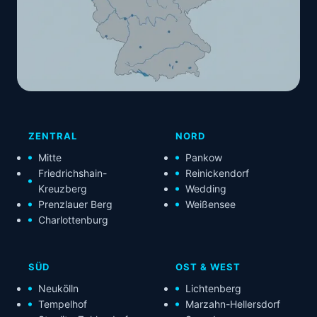
ZENTRAL
NORD
Mitte
Pankow
Friedrichshain-
Reinickendorf
Kreuzberg
Wedding
Prenzlauer Berg
Weißensee
Charlottenburg
SÜD
OST & WEST
Neukölln
Lichtenberg
Tempelhof
Marzahn-Hellersdorf