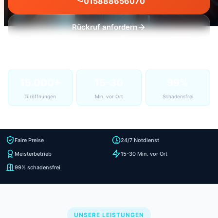
015888656070
Rückruf anfordern
15.000+
15-30
99%
Türöffnungen
Min. vor Ort
Schadensfrei
Faire Preise
24/7 Notdienst
Meisterbetrieb
15-30 Min. vor Ort
99% schadensfrei
UNSERE LEISTUNGEN