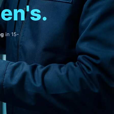
en's.
ng
in 15-