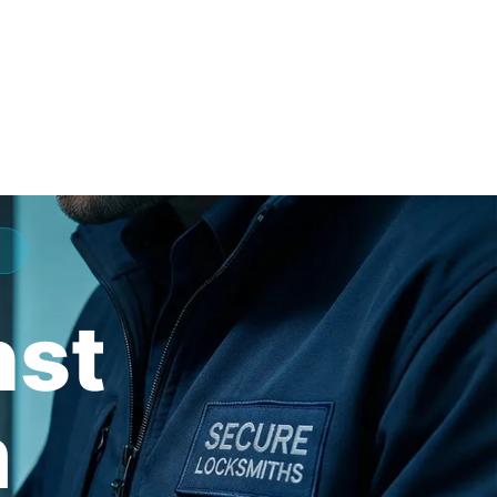
nst
m