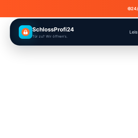
24/
SchlossProfi24
Lei
Tür zu? Wir öffnen's.