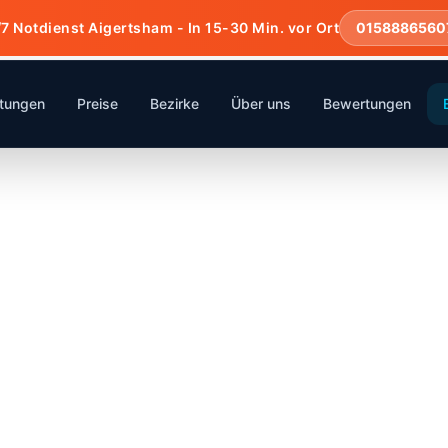
7 Notdienst Aigertsham - In 15-30 Min. vor Ort
0158886560
stungen
Preise
Bezirke
Über uns
Bewertungen