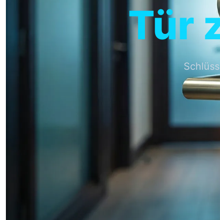
Tür 
Schlüss