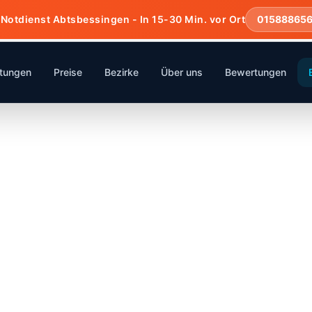
 Notdienst Abtsbessingen - In 15-30 Min. vor Ort
01588865
stungen
Preise
Bezirke
Über uns
Bewertungen