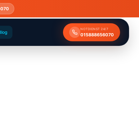
6070
NOTDIENST 24/7
Blog
015888656070