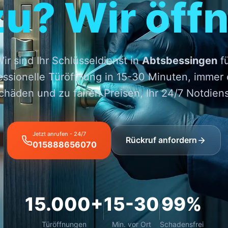
zu? Wir öffn
ir sind Ihr Schlüsseldienst in
Abtsbessingen
fü
essionelle Türöffnung in 15-30 Minuten, immer
chäden und zu fairen Preisen, Ihr 24/7 Notdiens
Jetzt anrufen - 24/7
Rückruf anfordern
015888656070
15.000+
15-30
99%
Türöffnungen
Min. vor Ort
Schadensfrei