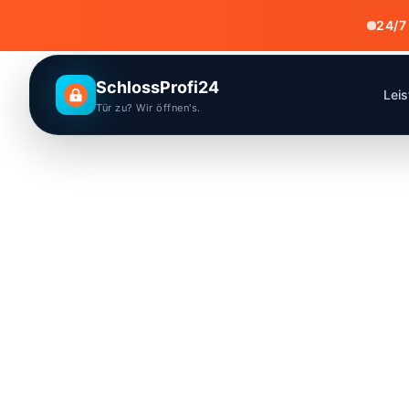
24/7
SchlossProfi24
Lei
Tür zu? Wir öffnen's.