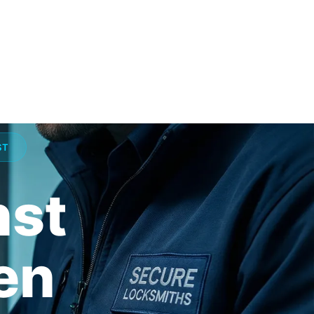
ST
nst
en