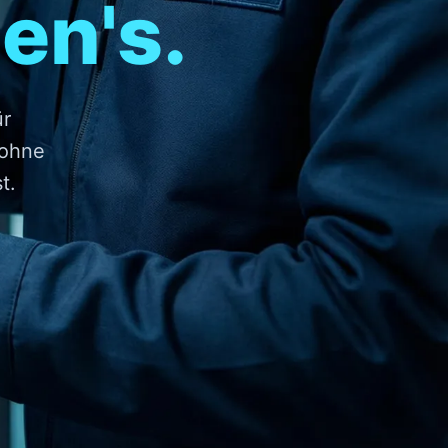
en's.
r
 ohne
t.