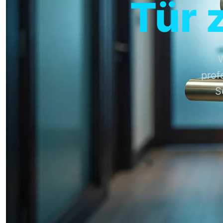
Tür 
W
prof
S