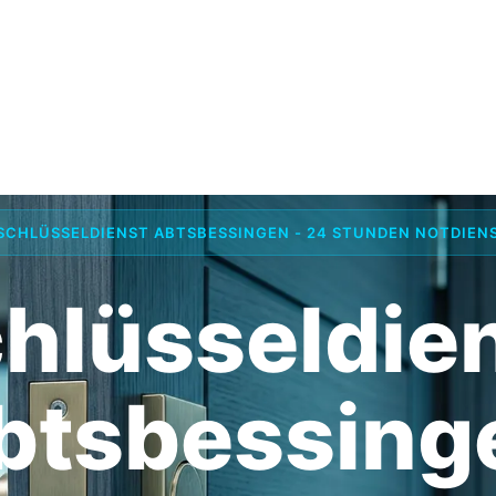
SCHLÜSSELDIENST ABTSBESSINGEN - 24 STUNDEN NOTDIEN
hlüsseldie
btsbessing